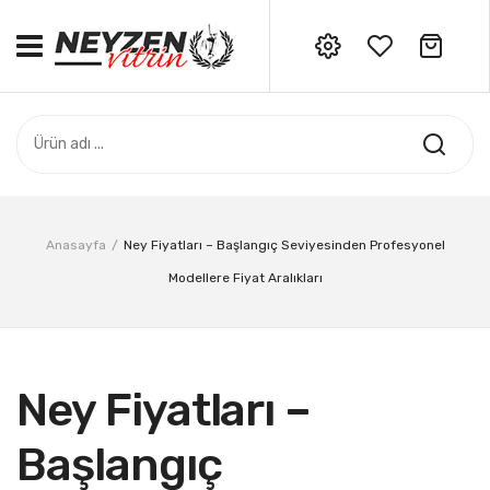
No products in the cart.
ANASAYFA
Siparişleriniz için bizi
arayabilirsiniz: 0532 706 06 34
ADANA CEYHAN SERI
HATAY SAMANDAĞ SERI
ÖZEL SERI
Anasayfa
/
Ney Fiyatları – Başlangıç Seviyesinden Profesyonel
AKSESUAR
Modellere Fiyat Aralıkları
DERS NOTLARI
Ney Fiyatları –
Başlangıç