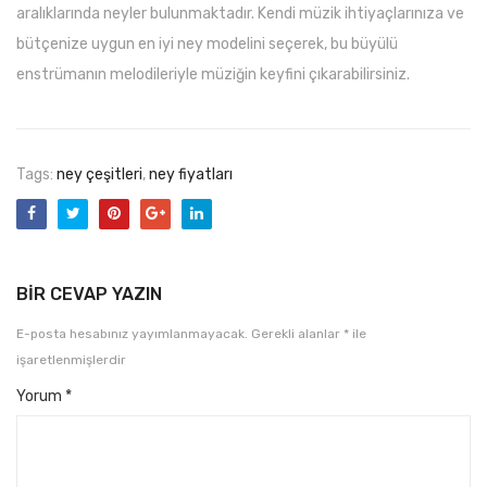
aralıklarında neyler bulunmaktadır. Kendi müzik ihtiyaçlarınıza ve
bütçenize uygun en iyi ney modelini seçerek, bu büyülü
enstrümanın melodileriyle müziğin keyfini çıkarabilirsiniz.
Tags:
ney çeşitleri
,
ney fiyatları
BIR CEVAP YAZIN
E-posta hesabınız yayımlanmayacak.
Gerekli alanlar
*
ile
işaretlenmişlerdir
Yorum
*