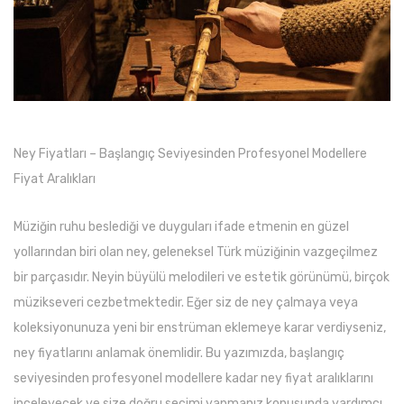
Ney Fiyatları – Başlangıç Seviyesinden Profesyonel Modellere
Fiyat Aralıkları
Müziğin ruhu beslediği ve duyguları ifade etmenin en güzel
yollarından biri olan ney, geleneksel Türk müziğinin vazgeçilmez
bir parçasıdır. Neyin büyülü melodileri ve estetik görünümü, birçok
müzikseveri cezbetmektedir. Eğer siz de ney çalmaya veya
koleksiyonunuza yeni bir enstrüman eklemeye karar verdiyseniz,
ney fiyatlarını anlamak önemlidir. Bu yazımızda, başlangıç
seviyesinden profesyonel modellere kadar ney fiyat aralıklarını
inceleyecek ve size doğru seçimi yapmanız konusunda yardımcı