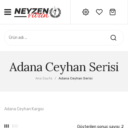
No products in the cart.
ANASAYFA
Siparişleriniz için bizi
arayabilirsiniz: 0532 706 06 34
ADANA CEYHAN SERI
HATAY SAMANDAĞ SERI
ÖZEL SERI
Adana Ceyhan Serisi
AKSESUAR
Ana Sayfa
/
Adana Ceyhan Serisi
DERS NOTLARI
Adana Ceyhan Kargısı
Gösterilen sonuç sayısı: 2