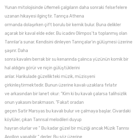
Yunan mitolojisinde üflemeli çalgıların daha sonraki felsefelere
uzanan hikayesi ilginçtir. Tanrıça Athena
ormanda dolaşırken çift borulu bir kemik bulur. Buna delikler
açarak bir kaval elde eder. Bu icadını Olimpos’ta toplanmış olan
Tanrılar’a sunar. Kendisini dinleyen Tanrıçalar’ın gülüşmesi üzerine
şaşırır. Daha
sonra kavalını berrak bir su kenarında çalınca yüzünün komik bir
hal aldığını görür ve niçin gülüştüklerini
anlar. Harikulade güzellikteki müzik, müzisyeni
çirkinleştirmektedir. Bunun üzerine kavalı uzaklara fırlatır
ve arkasından bir lanet okur: “Kim ki bu kavalı çalarsa talihsizlik
onun yakasını bırakmasın. ”Fakat oradan
geçen Satir Marsyas bu kavalı bulur ve çalmaya başlar. Civardaki
köylüler, çıkan Tanrısal melodileri duyup
hayran olurlar ve “ Bu kadar güzel bir müziği ancak Müzik Tanrısı
Apollon yapabilir “ derler. Bu söz üzerine