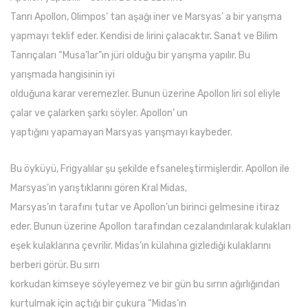
Tanrı Apollon, Olimpos’ tan aşağı iner ve Marsyas’ a bir yarışma
yapmayı teklif eder. Kendisi de lirini çalacaktır. Sanat ve Bilim
Tanrıçaları “Musa’lar”ın jüri olduğu bir yarışma yapılır. Bu
yarışmada hangisinin iyi
olduğuna karar veremezler. Bunun üzerine Apollon liri sol eliyle
çalar ve çalarken şarkı söyler. Apollon’ un
yaptığını yapamayan Marsyas yarışmayı kaybeder.
Bu öyküyü, Frigyalılar şu şekilde efsaneleştirmişlerdir. Apollon ile
Marsyas’ın yarıştıklarını gören Kral Midas,
Marsyas’ın tarafını tutar ve Apollon’un birinci gelmesine itiraz
eder. Bunun üzerine Apollon tarafından cezalandırılarak kulakları
eşek kulaklarına çevrilir. Midas’ın külahına gizlediği kulaklarını
berberi görür. Bu sırrı
korkudan kimseye söyleyemez ve bir gün bu sırrın ağırlığından
kurtulmak için açtığı bir çukura “Midas’ın