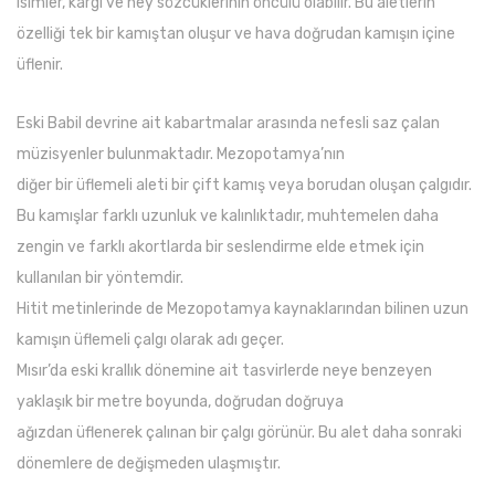
isimler, kargı ve ney sözcüklerinin öncülü olabilir. Bu aletlerin
özelliği tek bir kamıştan oluşur ve hava doğrudan kamışın içine
üflenir.
Eski Babil devrine ait kabartmalar arasında nefesli saz çalan
müzisyenler bulunmaktadır. Mezopotamya’nın
diğer bir üflemeli aleti bir çift kamış veya borudan oluşan çalgıdır.
Bu kamışlar farklı uzunluk ve kalınlıktadır, muhtemelen daha
zengin ve farklı akortlarda bir seslendirme elde etmek için
kullanılan bir yöntemdir.
Hitit metinlerinde de Mezopotamya kaynaklarından bilinen uzun
kamışın üflemeli çalgı olarak adı geçer.
Mısır’da eski krallık dönemine ait tasvirlerde neye benzeyen
yaklaşık bir metre boyunda, doğrudan doğruya
ağızdan üflenerek çalınan bir çalgı görünür. Bu alet daha sonraki
dönemlere de değişmeden ulaşmıştır.