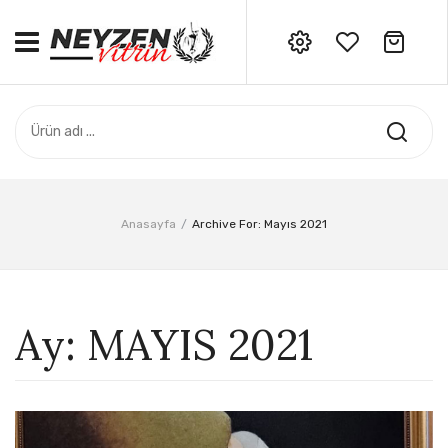
No products in the cart.
ANASAYFA
Siparişleriniz için bizi
arayabilirsiniz: 0532 706 06 34
ADANA CEYHAN SERI
HATAY SAMANDAĞ SERI
ÖZEL SERI
Anasayfa
/
Archive For:
Mayıs 2021
AKSESUAR
DERS NOTLARI
Ay:
MAYIS 2021