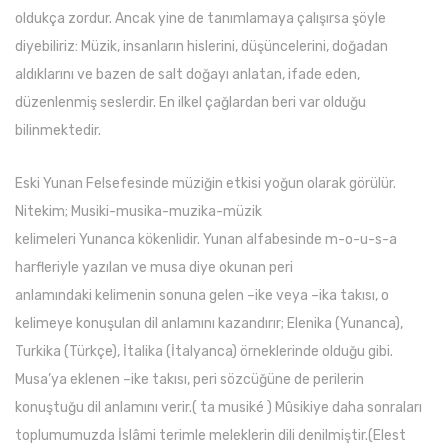
oldukça zordur. Ancak yine de tanımlamaya çalışırsa şöyle
diyebiliriz: Müzik, insanların hislerini, düşüncelerini, doğadan
aldıklarını ve bazen de salt doğayı anlatan, ifade eden,
düzenlenmiş seslerdir. En ilkel çağlardan beri var olduğu
bilinmektedir.
Eski Yunan Felsefesinde müziğin etkisi yoğun olarak görülür.
Nitekim; Musiki-musika-muzika-müzik
kelimeleri Yunanca kökenlidir. Yunan alfabesinde m-o-u-s-a
harfleriyle yazılan ve musa diye okunan peri
anlamındaki kelimenin sonuna gelen –ike veya –ika takısı, o
kelimeye konuşulan dil anlamını kazandırır; Elenika (Yunanca),
Turkika (Türkçe), İtalika (İtalyanca) örneklerinde olduğu gibi.
Musa’ya eklenen –ike takısı, peri sözcüğüne de perilerin
konuştuğu dil anlamını verir.( ta musiké ) Mûsikiye daha sonraları
toplumumuzda İslâmi terimle meleklerin dili denilmiştir.(Elest