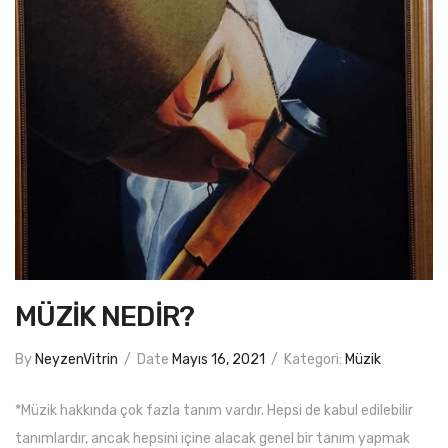
MÜZİK NEDİR?
By
NeyzenVitrin
/
Date
Mayıs 16, 2021
/
Kategori:
Müzik
*Müzik hakkında çok fazla tanım vardır. Hepsi de kabul edilebilir
tanımlardır, ancak hepsini içine alacak genel bir tanım yapmak