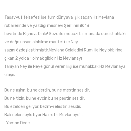
Tasavvuf felsefesi ise tüm dünyaya ışık saçan Hz Mevlana
rubailerinde ve yazdığı mesnevi Şerifinin ilk 18
beyitinde Bişnev.. Dinle! Sözü ile mecazi bir manada dürüst ahlaklı
ve doğru insan olabilme marifeti ile Ney
sazını özdeşleştirmiştir.Mevlana Celaledini Rumi ile Ney birbirine
çıkan 2 yolda 1 olmak gibidir. Hz Mevlanayı
tanıyan Ney ile Neye gönül veren kişi ise muhakkak Hz Mevlanaya
ulaşır.
Bu ne aşkın, bu ne derdin, bu ne mestin sesidir,
Bu ne tizin, bu ne evcin,bu ne pestin sesidir.
Bu ezelden geliyor, bezm-i elestin sesidir,
Bak neler söyletiyor Hazret-i Mevlanaye!…
-Yaman Dede