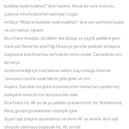
kulakları eşek kulakları!“ diye haykırır. Ancak bir süre sonra bu
çukurun etrafında biten kamışlar rüzgar
estikçe “Midas’ın kulakları eşek kulakları!” diye ses vermeye başlar
ve sırrı herkes öğrenir.
Bu efsane Anadolu’ da dilden dile dolaşır ve çeşitli şekillere girer.
İranlı şair Senai’nin anlattığı hikayeye göre bir padişah sırdaşına
başkasına anlatmaması şartıyla bir sırrını söyler. Zamanla bu sırrı
kimseye
söyleyemediği için hastalanan adam, başvurduğu hekimin
tavsiyesi üzerine uzaktaki bir göle gider ve sırrı
haykırır. Sonraları bu gölün kıyısında biten kamıştan yapılan ney,
padişahın sırrını bütün dünyaya ilan eder.
Bu efsane Hz. Ali’ ye de şu şekilde uyarlanmıştır: Hz. Muhammed,
Miraç gecesi gördüklerinin etkisiyle içine
düşen aşk ateşine dayanamaz ve sırrını Ali’ ye anlatır. Aynı aşk
ateşiyle yanmaya başlayan Hz. Ali, sırrı bir