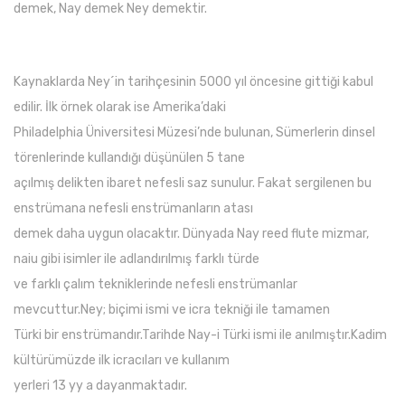
demek, Nay demek Ney demektir.
Kaynaklarda Ney´in tarihçesinin 5000 yıl öncesine gittiği kabul
edilir. İlk örnek olarak ise Amerika’daki
Philadelphia Üniversitesi Müzesi’nde bulunan, Sümerlerin dinsel
törenlerinde kullandığı düşünülen 5 tane
açılmış delikten ibaret nefesli saz sunulur. Fakat sergilenen bu
enstrümana nefesli enstrümanların atası
demek daha uygun olacaktır. Dünyada Nay reed flute mizmar,
naiu gibi isimler ile adlandırılmış farklı türde
ve farklı çalım tekniklerinde nefesli enstrümanlar
mevcuttur.Ney; biçimi ismi ve icra tekniği ile tamamen
Türki bir enstrümandır.Tarihde Nay-i Türki ismi ile anılmıştır.Kadim
kültürümüzde ilk icracıları ve kullanım
yerleri 13 yy a dayanmaktadır.