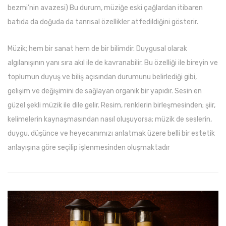
bezmi’nin avazesi) Bu durum, müziğe eski çağlardan itibaren
batıda da doğuda da tanrısal özellikler atfedildiğini gösterir.
Müzik; hem bir sanat hem de bir bilimdir. Duygusal olarak
algılanışının yanı sıra akıl ile de kavranabilir. Bu özelliği ile bireyin ve
toplumun duyuş ve biliş açısından durumunu belirlediği gibi,
gelişim ve değişimini de sağlayan organik bir yapıdır. Sesin en
güzel şekli müzik ile dile gelir. Resim, renklerin birleşmesinden; şiir,
kelimelerin kaynaşmasından nasıl oluşuyorsa; müzik de seslerin,
duygu, düşünce ve heyecanımızı anlatmak üzere belli bir estetik
anlayışına göre seçilip işlenmesinden oluşmaktadır