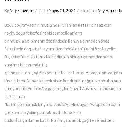
By
NeyzenVitrin
/
Date
Mayıs 01, 2021
/
Kategori:
Ney Hakkında
Doğu coğrafyasının müziğinde kullanılan nefesli bir saz olan
neyin, doğu felsefesindeki sembolik anlamı
bir müzik aleti olmanın ötesindedir. Konuya girmeden önce
felsefenin doğu-batı ayrımı üzerindeki görüşlerini özetleyelim.
Bu, felsefenin sistematik bir disiplin olduğu zamandan sonra
yapılmış bir ayrımdır. Hiç
şüphesiz antik çağ filozofları, ister Hint, ister Mezopotamya, ister
Mısır, isterse Yunan kökenli olsun kendilerini doğulu ve batılı olarak
görüyorlardı. Endülüs’te yaşamış bir filozof Aristo’yu kendisinden
farklı olarak
“batılı” görmemek bir yana, Aristo’yu Hıristiyan Avrupa’dan daha
çok kendine yakın görmekteydi. Gerçek de
budur. İtalyanlar ne kadar Romalıysa, antik çağ felsefesi de o