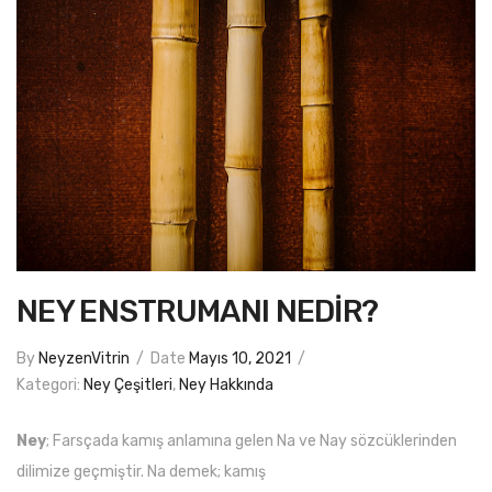
NEY ENSTRUMANI NEDİR?
By
NeyzenVitrin
/
Date
Mayıs 10, 2021
/
Kategori:
Ney Çeşitleri
,
Ney Hakkında
Ney
; Farsçada kamış anlamına gelen Na ve Nay sözcüklerinden
dilimize geçmiştir. Na demek; kamış