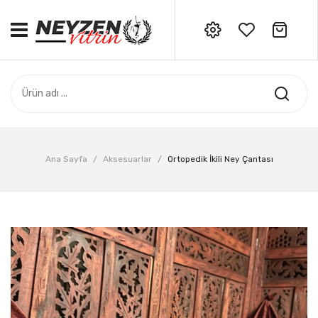
No products in the cart.
ANASAYFA
Siparişleriniz için bizi
arayabilirsiniz: 0532 706 06 34
ADANA CEYHAN SERI
HATAY SAMANDAĞ SERI
ÖZEL SERI
Ana Sayfa
/
Aksesuarlar
/
Ortopedik İkili Ney Çantası
AKSESUAR
DERS NOTLARI