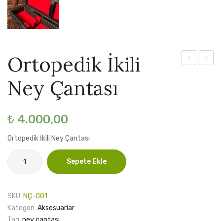
Ortopedik İkili
ile
Ney
Ney Çantası
YouTube
Çanta
derslerine
yönlendire
₺
4.000,00
Nazari
Ortopedik İkili Ney Çantası
Ney
eğitim
Ortopedik
Sepete Ekle
İkili
kitabı
Ney
Çantası
SKU:
NÇ-001
adet
Kategori:
Aksesuarlar
Tag:
ney çantası