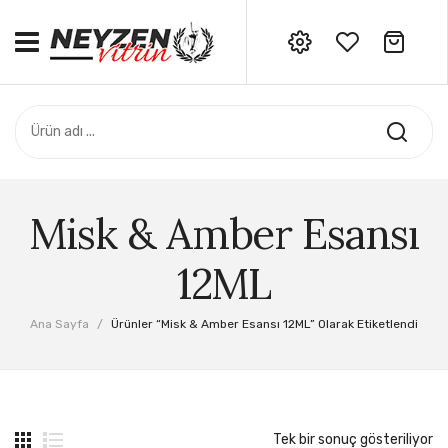
No products in the cart.
ANASAYFA
Siparişleriniz için bizi
arayabilirsiniz: 0532 706 06 34
ADANA CEYHAN SERI
HATAY SAMANDAĞ SERI
ÖZEL SERI
Misk & Amber Esansı
AKSESUAR
12ML
DERS NOTLARI
Ana Sayfa
/
Ürünler “Misk & Amber Esansı 12ML” Olarak Etiketlendi
Tek bir sonuç gösteriliyor