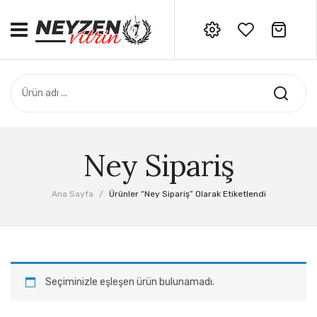
No products in the cart.
ANASAYFA
Siparişleriniz için bizi
arayabilirsiniz: 0532 706 06 34
ADANA CEYHAN SERI
HATAY SAMANDAĞ SERI
ÖZEL SERI
Ney Sipariş
AKSESUAR
Ana Sayfa
/
Ürünler “ney Sipariş” Olarak Etiketlendi
DERS NOTLARI
Seçiminizle eşleşen ürün bulunamadı.